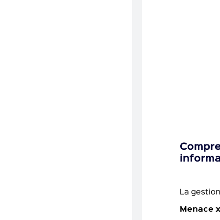
Compren
inform
La gestion
Menace x