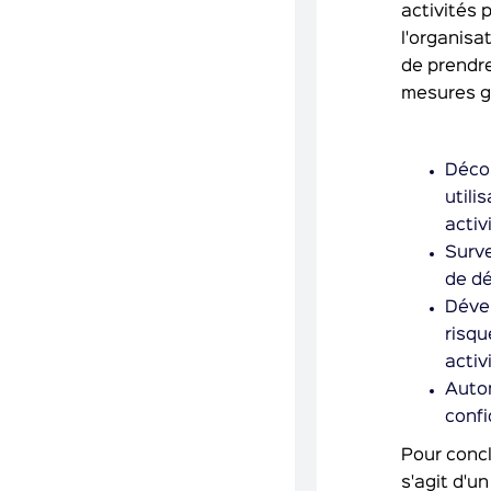
activités 
l'organisat
de prendre
mesures gé
Décou
utili
activ
Surve
de dé
Dével
risqu
activ
Autom
confi
Pour concl
s'agit d'u