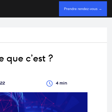
Prendre rendez-vous →
e que c’est ?
022
4 min