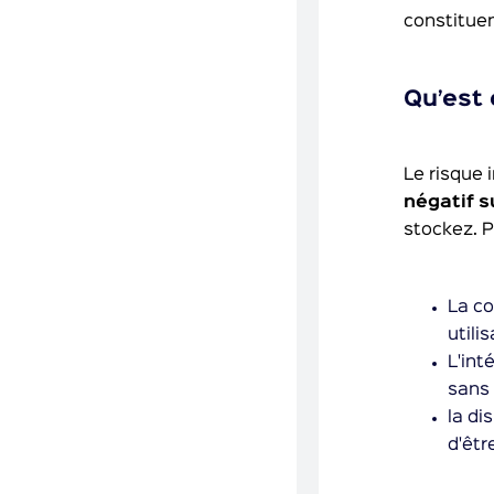
constitue
Qu’est 
Le risque 
négatif s
stockez. P
La co
utili
L'int
sans 
la di
d'êtr