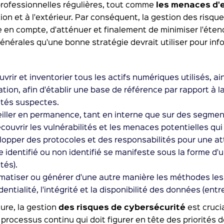
professionnelles régulières, tout comme
les menaces d'e
ion et à l'extérieur. Par conséquent, la gestion des risques
 en compte, d'atténuer et finalement de minimiser l'étendu
nérales qu'une bonne stratégie devrait utiliser pour infor
vrir et inventorier tous les actifs numériques utilisés, ai
sation, afin d'établir une base de référence par rapport à 
ités suspectes.
iller en permanence, tant en interne que sur des segment
couvrir les vulnérabilités et les menaces potentielles qu
opper des protocoles et des responsabilités pour une a
e identifié ou non identifié se manifeste sous la forme d'
ités).
atiser ou générer d'une autre manière les méthodes les p
dentialité, l'intégrité et la disponibilité des données (en
ure, la gestion
des risques de cybersécurité
est crucia
n processus continu qui doit figurer en tête des priorités 