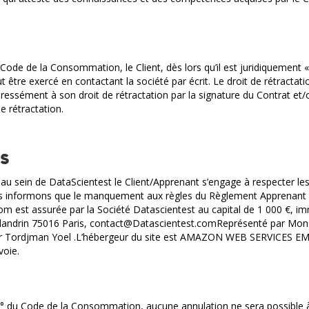
u Code de la Consommation, le Client, dès lors qu’il est juridiquemen
t être exercé en contactant la société par écrit. Le droit de rétractatio
pressément à son droit de rétractation par la signature du Contrat 
e rétractation.
s
au sein de DataScientest le Client/Apprenant s’engage à respecter l
 vous informons que le manquement aux règles du Règlement Apprenant p
t.com est assurée par la Société Datascientest au capital de 1 000 €
d Flandrin 75016 Paris, contact@Datascientest.comReprésenté par Mo
eur Tordjman Yoel .L’hébergeur du site est AMAZON WEB SERVICES EM
oie.
3° du Code de la Consommation, aucune annulation ne sera possible à