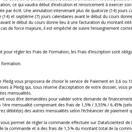
ation, ce qui vaudra début d’exécution et renoncement à exercer son d
irmée par écrit. Une annulation intervenant plus de quatorze (14) jours
e (14) et septième (7) jours calendaires avant le début du cours donn
vant le début du cours donne lieu à une facturation du montant intégra
un cas de force majeure, il est empêché de suivre l’enseignement corr
ur régler les Frais de Formation, les Frais d’Inscription sont obliga
e formation.
ledg vous proposera de choisir le service de Paiement en 3,6 ou 10
ises à Pledg qui, sous réserve d’acceptation de votre dossier, vous p
ntes mensualités.
rront vous être demandées pour valider votre demande de financement.
a 1ère mensualité comprenant des frais de 1,5% / 3,55% / 6,45% (selo
z débité(e) des autres mensualités selon l’échéancier de paiement 
ous permet de régler la commande effectuée sur DataScientest de la f
 la commande et à des frais de 1,5 % du montant total de la commande