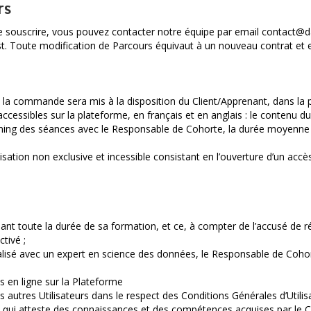
rs
e souscrire, vous pouvez contacter notre équipe par email contact@d
. Toute modification de Parcours équivaut à un nouveau contrat et es
la commande sera mis à la disposition du Client/Apprenant, dans la 
essibles sur la plateforme, en français et en anglais : le contenu du
lanning des séances avec le Responsable de Cohorte, la durée moyenn
isation non exclusive et incessible consistant en l’ouverture d’un accè
ant toute la durée de sa formation, et ce, à compter de l’accusé de r
ctivé ;
é avec un expert en science des données, le Responsable de Cohorte
s en ligne sur la Plateforme
s autres Utilisateurs dans le respect des Conditions Générales d’Util
te qui atteste des connaissances et des compétences acquises par le Cl