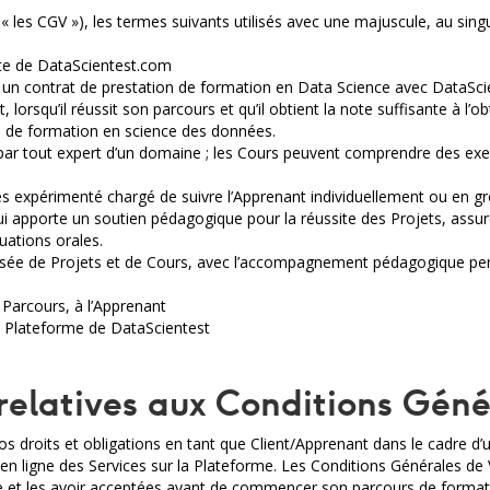
les CGV »), les termes suivants utilisés avec une majuscule, au singulie
site de DataScientest.com
rit un contrat de prestation de formation en Data Science avec DataSci
, lorsqu’il réussit son parcours et qu’il obtient la note suffisante à l’o
s de formation en science des données.
é par tout expert d’un domaine ; les Cours peuvent comprendre des exe
 expérimenté chargé de suivre l’Apprenant individuellement ou en gro
ui apporte un soutien pédagogique pour la réussite des Projets, assure
uations orales.
posée de Projets et de Cours, avec l’accompagnement pédagogique pe
 Parcours, à l’Apprenant
la Plateforme de DataScientest
 relatives aux Conditions Gén
os droits et obligations en tant que Client/Apprenant dans le cadre 
e en ligne des Services sur la Plateforme. Les Conditions Générales de
ce et les avoir acceptées avant de commencer son parcours de format