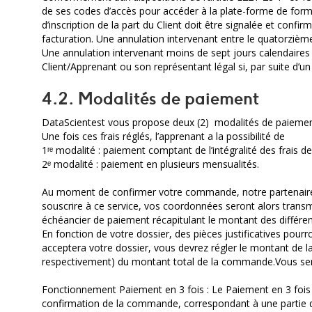
de ses codes d’accès pour accéder à la plate-forme de form
d’inscription de la part du Client doit être signalée et conf
facturation. Une annulation intervenant entre le quatorzièm
Une annulation intervenant moins de sept jours calendaires a
Client/Apprenant ou son représentant légal si, par suite d’
4.2. Modalités de paiement
DataScientest vous propose deux (2) modalités de paiement po
Une fois ces frais réglés, l’apprenant a la possibilité de
1ʳᵉ modalité : paiement comptant de l’intégralité des frais d
2ᵉ modalité : paiement en plusieurs mensualités.
Au moment de confirmer votre commande, notre partenaire P
souscrire à ce service, vos coordonnées seront alors transm
échéancier de paiement récapitulant le montant des différe
En fonction de votre dossier, des pièces justificatives pou
acceptera votre dossier, vous devrez régler le montant de l
respectivement) du montant total de la commande.Vous sere
Fonctionnement Paiement en 3 fois : Le Paiement en 3 fois v
confirmation de la commande, correspondant à une partie de