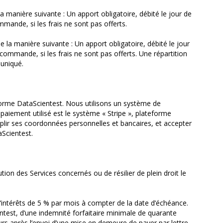
manière suivante : Un apport obligatoire, débité le jour de
ande, si les frais ne sont pas offerts.
a manière suivante : Un apport obligatoire, débité le jour
ommande, si les frais ne sont pas offerts. Une répartition
uniqué.
eforme DataScientest. Nous utilisons un système de
aiement utilisé est le système « Stripe », plateforme
plir ses coordonnées personnelles et bancaires, et accepter
aScientest.
ion des Services concernés ou de résilier de plein droit le
intérêts de 5 % par mois à compter de la date d’échéance.
entest, d’une indemnité forfaitaire minimale de quarante
rs après l’envoi d’une mise en demeure de payer par lettre