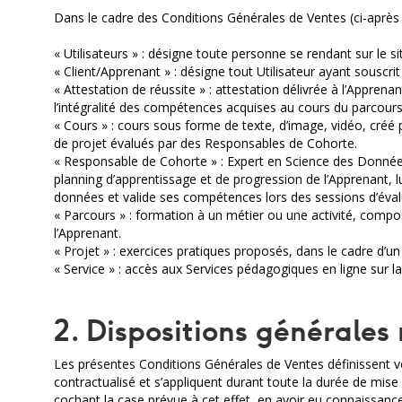
Dans le cadre des Conditions Générales de Ventes (ci-après « 
« Utilisateurs » : désigne toute personne se rendant sur le 
« Client/Apprenant » : désigne tout Utilisateur ayant sousc
« Attestation de réussite » : attestation délivrée à l’Apprenant
l’intégralité des compétences acquises au cours du parcour
« Cours » : cours sous forme de texte, d’image, vidéo, cré
de projet évalués par des Responsables de Cohorte.
« Responsable de Cohorte » : Expert en Science des Données
planning d’apprentissage et de progression de l’Apprenant, l
données et valide ses compétences lors des sessions d’éval
« Parcours » : formation à un métier ou une activité, com
l’Apprenant.
« Projet » : exercices pratiques proposés, dans le cadre d’un
« Service » : accès aux Services pédagogiques en ligne sur 
2. Dispositions générales
Les présentes Conditions Générales de Ventes définissent v
contractualisé et s’appliquent durant toute la durée de mis
cochant la case prévue à cet effet, en avoir eu connaissan