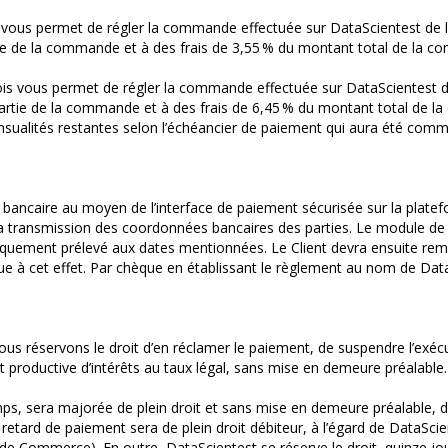
vous permet de régler la commande effectuée sur DataScientest de la 
 de la commande et à des frais de 3,55 % du montant total de la comm
s vous permet de régler la commande effectuée sur DataScientest de l
tie de la commande et à des frais de 6,45 % du montant total de la c
ualités restantes selon l’échéancier de paiement qui aura été comm
e bancaire au moyen de l’interface de paiement sécurisée sur la plat
a transmission des coordonnées bancaires des parties. Le module de p
tiquement prélevé aux dates mentionnées. Le Client devra ensuite rem
ue à cet effet. Par chèque en établissant le règlement au nom de Dat
ous réservons le droit d’en réclamer le paiement, de suspendre l’exécut
productive d’intérêts au taux légal, sans mise en demeure préalable.
, sera majorée de plein droit et sans mise en demeure préalable, d’
 retard de paiement sera de plein droit débiteur, à l’égard de DataSci
e Commerce). En outre, DataScientest se réserve le droit, quinze jou