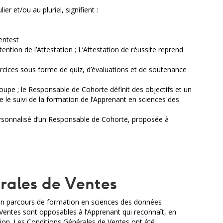
r et/ou au pluriel, signifient :
entest
btention de l’Attestation ; L’Attestation de réussite reprend
rcices sous forme de quiz, d’évaluations et de soutenance
upe ; le Responsable de Cohorte définit des objectifs et un
 le suivi de la formation de l’Apprenant en sciences des
rsonnalisé d’un Responsable de Cohorte, proposée à
érales de Ventes
d’un parcours de formation en sciences des données
 Ventes sont opposables à l’Apprenant qui reconnaît, en
ion. Les Conditions Générales de Ventes ont été