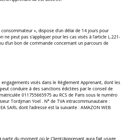
t « consommateur », dispose d’un délai de 14 jours pour
n ne peut pas s’appliquer pour les cas visés à l’article L.221-
et/ou d’un bon de commande concernant un parcours de
es engagements visés dans le Règlement Apprenant, dont les
eut conduire à des sanctions édictées par le conseil de
, immatriculée 011755665975 au RCS de Paris sous le numéro
nsieur Tordjman Yoel . N° de TVA intracommunautaire :
EA SARL dont l’adresse est la suivante : AMAZON WEB
 partir du moment où le Client/Apprenant aura fait usage