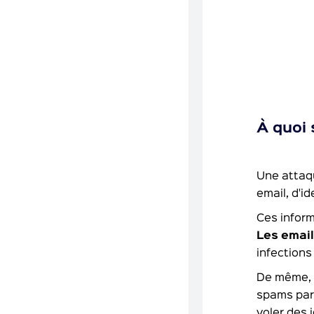
À quoi 
Une attaqu
email, d'i
Ces inform
Les email
infections
De même
spams par
voler des 