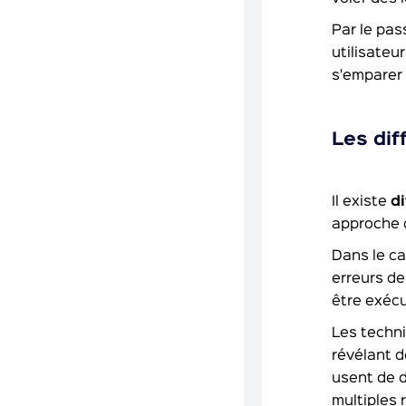
Par le pas
utilisateu
s'emparer 
Les dif
Il existe
d
approche 
Dans le ca
erreurs de
être exéc
Les techni
révélant d
usent de 
multiples 