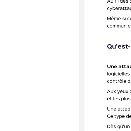
Au fil des
cyberattaq
Même si ce
commun ent
Qu'est-
Une attaq
logicielle
contrôle d
Aux yeux d
et les plu
Une attaqu
Ce type de
Dès qu'un