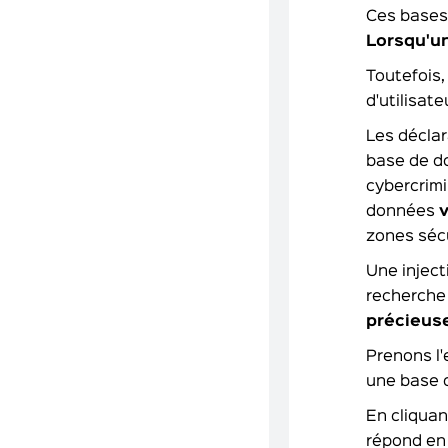
Ces bases 
Lorsqu'un
Toutefois
d'utilisat
Les déclar
base de do
cybercrim
données
v
zones séc
Une injec
recherche
précieus
Prenons l'
une base 
En cliquan
répond en 