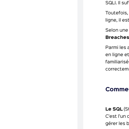
SQLI. Il su
Toutefois,
ligne, il 
Selon une 
Breache
Parmi les 
en ligne e
familiaris
correctem
Comment
Le SQL
(S
C'est l'un
gérer les 