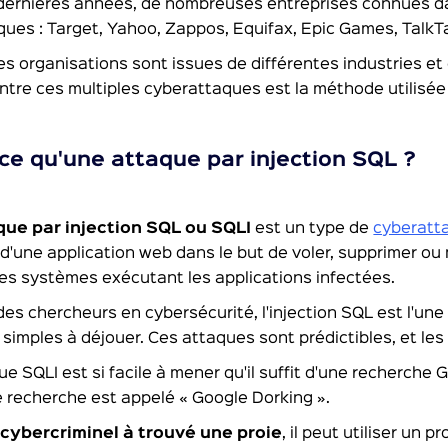
 dernières années, de nombreuses entreprises connues da
ues : Target, Yahoo, Zappos, Equifax, Epic Games, TalkTal
s organisations sont issues de différentes industries et 
re ces multiples cyberattaques est la méthode utilisée 
ce qu'une attaque par injection SQL ?
ue par injection SQL ou SQLI
est un type de
cyberatt
s d'une application web dans le but de voler, supprimer ou
es systèmes exécutant les applications infectées.
es chercheurs en cybersécurité, l'injection SQL est l'u
s simples à déjouer. Ces attaques sont prédictibles, et le
e SQLI est si facile à mener qu'il suffit d'une recherche 
 recherche est appelé « Google Dorking ».
cybercriminel à trouvé une proie
, il peut utiliser u