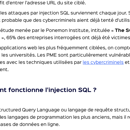
ffit d'entrer l'adresse URL du site ciblé.
 les attaques par injection SQL surviennent chaque jour. 
est probable que des cybercriminels aient déjà tenté d'uti
étude menée par le Ponemon Institute, intitulée «
The S
s
», 65% des entreprises interrogées ont déjà été victimes
applications web les plus fréquemment ciblées, on compte
t les universités. Les PME sont particulièrement vulnérab
ées avec les techniques utilisées par
les cybercriminels
et
ent.
 fonctionne l'injection SQL ?
tructured Query Language ou langage de requête structu
 des langages de programmation les plus anciens, mais il r
bases de données en ligne.