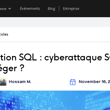
Évènements
Blog
Entreprise
ance
icles
ction SQL : cyberattaque 
éger ?
Hossam M.
November 16, 