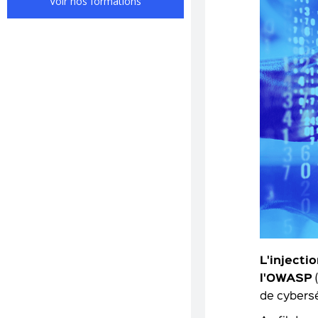
Voir nos formations
L'injecti
l'OWASP
de cybersé