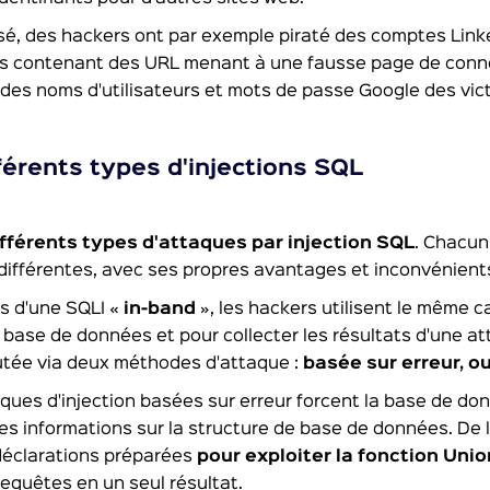
sé, des hackers ont par exemple piraté des comptes Link
rs contenant des URL menant à une fausse page de conne
des noms d'utilisateurs et mots de passe Google des vic
férents types d'injections SQL
ifférents types d'attaques par injection SQL
. Chacun
différentes, avec ses propres avantages et inconvénient
s d'une SQLI «
in-band
», les hackers utilisent le même 
 base de données et pour collecter les résultats d'une a
utée via deux méthodes d'attaque :
basée sur erreur, o
ques d'injection basées sur erreur forcent la base de do
es informations sur la structure de base de données. De 
déclarations préparées
pour exploiter la fonction Uni
requêtes en un seul résultat.