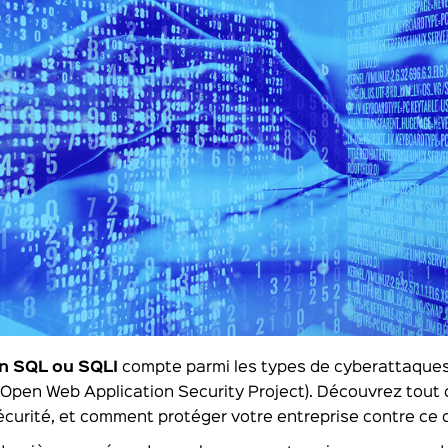
on SQL ou SQLI
compte parmi les types de cyberattaques l
(Open Web Application Security Project). Découvrez tout
curité, et comment protéger votre entreprise contre ce 