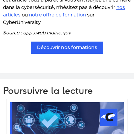
cet article vous a plu et si vous envisagez une carrière
dans la cybersécurité, n’hésitez pas à découvrir
nos
articles
ou
notre offre de formation
sur
CyberUniversity.
Source : apps.web.maine.gov
Découvrir nos formations
Poursuivre la lecture